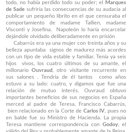
todo, no había perdido todo su poder; el
Marques
de Sade
sufriría las consecuencias de su audacia al
publicar un pequeño librito en el que censuraba el
comportamiento de madame Tallien, madame
Visconti y Josefina. Napoleón lo haría encarcelar
dejándole olvidado deliberadamente en prisión
Cabarrús era ya una mujer con treinta años y su
belleza apuntaba signos de madurez más acordes
con un tipo de vida estable y familiar. Tenía ya seis
hijos vivos, los cuatro últimos de su amante, el
millonario
Ouvraud
, otro visitante recurrente en
sus salon
es
. Tendría de él tantos como años
estuvo a su lado: cuatro, y digamos que fue una
relación de mutuo interés. Ouvraud obtuvo
importantes beneficios de sus negocios
en España
merced al padre de Teresa, Francisco Cabarrús,
bien relacionado en la Corte de
Carlos IV
, pues no
en balde fue su Ministro de Hacienda. La propia
Teresa mantiene correspondencia con
God
oy
, el
válido del Rey
y probablem
ente amante de la Reina,