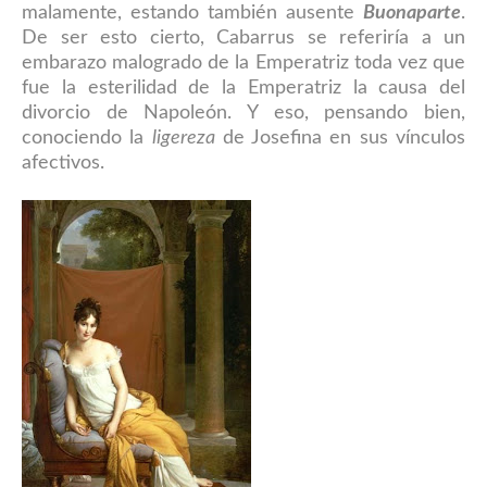
malamente, estando también ausente
Buonaparte
.
De ser esto cierto, Cabarrus se referiría a un
embarazo malogrado de la Emperatriz toda vez que
fue la esterilidad de la Emperatriz la causa del
divorcio de Napoleón.
Y
eso, pensando bi
en,
conociendo la
ligereza
de Josefina
en sus víncul
os
afectivos
.