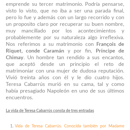
emprende su tercer matrimonio
. P
odría p
ensarse
,
visto lo visto, que no i
ba a ser una parada final,
pero lo fue y además con un largo recorrido y con
un proposito c
laro por recuperar su buen nombre,
muy mancillado por los acontecimientos y
probablemente por su naturaleza algo irreflexiva.
Nos referimos a su matrimonio
con
Fran
çois de
Riquet, conde Caramán
y por fin,
Príncip
e de
Ch
imay
. Un hombre tan rendido a sus encantos,
que aceptó
desde un principio el reto de
matrimoniar con una mujer de dudosa repu
tación.
Vivió treinta años con él y le dio cuatro hijos.
Teresa Cabarrús murió en su cama, tal y como
había presagiado Napoleón en uno de sus últimos
encuentros.
La vida de Teresa Cabarrús consta de tres entradas
Vida de Teresa Cabarrús. Conocida también por Madame