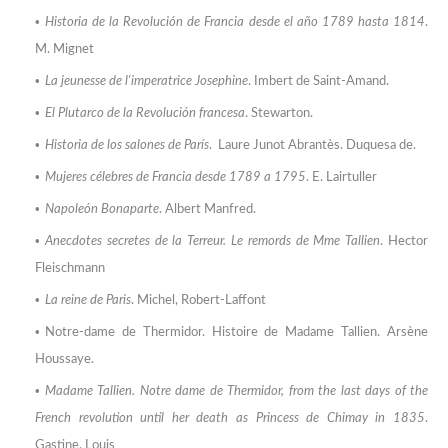
Historia de la Revolución de Francia desde el año 1789
hasta 1814
.
M. Mignet
La jeunesse de l'imperatrice Josephine
. Imbert de Saint-Amand.
El Plutarco de la Revolución francesa
. Stewarton
.
Historia de los salones de París
. Laure Junot Abrantès. Duque
sa de.
Mujeres célebres de Francia desde 1789 a 1795
. E. Lairtuller
Napoleón Bonaparte
. Albert Manfred.
Anecdotes secretes de la Terreur
. Le remords de Mme Tallien
. Hector
Fleischmann
La reine de Paris
. Michel, Robert-Laffont
Notre-dame de Thermidor. Histoire de Madame Tallien. Arsène
Houssaye
.
Madame Tallien. Notre dame de Thermidor, from the last days of the
French revolution until her death as Princess de Chimay in 1835
.
Gastine, Louis