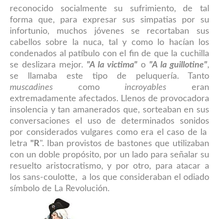
reconocido social
mente s
u sufrimie
nto, de tal
forma que,
para expresar sus simpatias por su
infortunio, muchos jóvenes se
recortaban sus
cabellos sobre la nuca, tal y como lo hacían los
condenados al patíbulo con el fin de que la cuchilla
se deslizara mejor.
"A la victima"
o
"A la guillotine"
,
se llamaba este tipo de peluquería. Tan
to
muscadines
como
incroyables
eran
extremadamente a
fectados
. L
lenos de provocadora
insolencia
y
tan amanerados que, sorteaban en sus
conversaciones el uso de determinados sonidos
por considerados vulgares como era el caso de la
letra
"R
". Iban provistos de bastones que utilizaban
con un doble propósito, por un lado para señalar su
resuelto aristocratismo, y por otro, para atacar a
los sans-coulotte, a los que consideraban el odiado
símbolo de La Revolución.