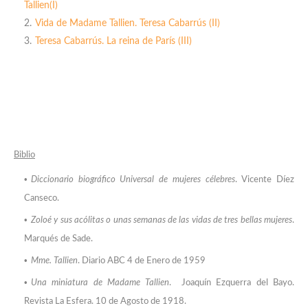
Tallien(I)
Vida de Madame Tallien. Teresa Cabarrús (II)
Teresa Cabarrús. La reina de París (III)
Biblio
Diccionario biográfico U
niversal de mujeres célebres
.
Vicente D
íez
Canseco.
Zoloé y sus acólitas o unas s
emanas de las vidas de tres bellas mujeres
.
Marqués de Sade.
Mme. Tallien
. Diario ABC 4 de Enero de 1959
Una miniatura de Madame Tallien
. Joaquín Ezquerra del Bayo.
Revista La Esfera. 10 de Agosto de 1918.