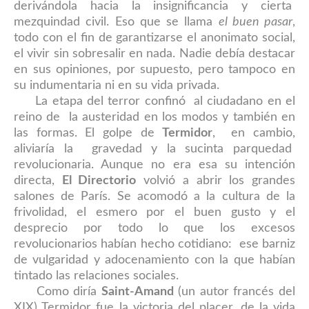
derivándola hacia la insignificancia
y cierta
mezquindad civil. Eso que se llama
el buen pasar
,
todo con el fin de garantizarse el anonimato social,
el vivir sin so
bresalir en nada
. Nadie debía destacar
en sus opiniones, por supuesto, pero tampoco en
su indumentaria ni en su vida privada.
La etapa del terror confinó al ciudadano en el
reino de la austeridad en los modos y también en
las formas. El golpe de
Termidor
, en cambio,
aliviaría la gravedad y la sucinta parquedad
revolucionaria. Aunque no era esa su intención
directa,
El Directorio
volvió a abrir los grandes
salones de París. Se acomodó a la cultura de la
frivolidad, el esmero por el buen gusto y el
desprecio por todo lo que los excesos
revolucionarios habían hecho cotidiano
:
ese barniz
de vulgaridad y adocenamiento con la que habían
tintado las relaciones sociales.
Como diría
Saint-Amand
(un autor francés del
XIX) Termidor fue la victoria del placer, de la vida