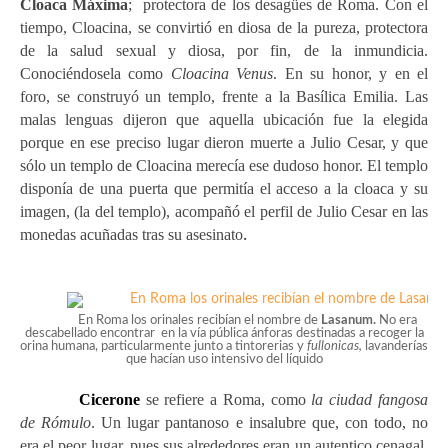
Cloaca Máxima
; protectora de los desagües de Roma. Con el
tiempo, Cloacina, se convirtió en diosa de la pureza, protectora
de la salud sexual y diosa, por fin, de la inmundicia.
Conociéndosela como
Cloacina Venus
. En su honor, y en el
foro, se construyó un templo, frente a la Basílica Emilia. Las
malas lenguas dijeron que aquella ubicación fue la elegida
porque en ese preciso lugar dieron muerte a Julio Cesar, y que
sólo un templo de Cloacina merecía ese dudoso honor. El templo
disponía de una puerta que permitía el acceso a la cloaca y su
imagen, (la del templo), acompañó el perfil de Julio Cesar en las
monedas acuñadas tras su asesinato
.
En Roma los orinales recibían el nombre de
Lasanum.
No era
descabellado encontrar en la vía pública ánforas destinadas a recoger la
orina humana, particularmente junto a tintorerias y
fullonicas,
lavanderías
que hacían uso intensivo del líquido
Cicerone
se refiere a Roma, como
la ciudad fangosa
de Rómulo
. Un lugar pantanoso e insalubre que, con todo, no
era el peor
lugar, pues sus alrededores eran un auten
tico
cenagal,