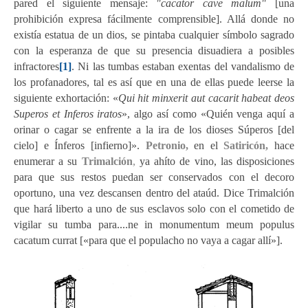
pared el siguiente mensaje:
"
cacator cave malum"
[una
prohibición expresa fácilmente comprensible]. A
llá donde no
existía estatua de un dios, se pintaba cualquier símbolo sagrado
con la esperanza de que su presencia disuadiera a posibles
infractores
[1]
. Ni las tumbas estaban exentas del vandalismo de
los profanadores, tal es así que en una de ellas puede leerse la
siguiente exhortación: «
Qui hit minxerit aut cacarit habeat deos
Superos et Inferos iratos
», algo así como «Quién venga aquí a
orinar o cagar se enfrente a la ira de los dioses Súperos [del
cielo] e Ínferos [infierno]».
Petronio,
en el
Satiricón,
hace
enumerar a su
Trimalción
,
ya
ahíto de vino, las disposiciones
para que sus restos puedan ser conservados con el decoro
oportuno, una vez descansen dentro del ataúd. Dice Trimalción
que hará liberto a uno de sus esclavos solo con el cometido de
vigilar su tumba para....ne in monumentum meum populus
cacatum currat [«para que el populacho no vaya a cagar allí»].