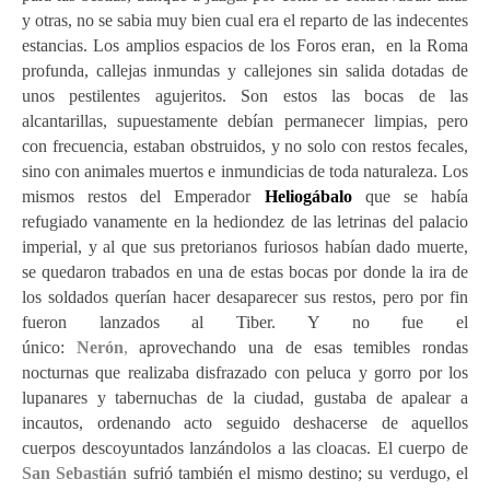
y otras, no se sabia muy bien cual era el reparto de las indecentes
estancias. Los amplios espacios de los Foros eran, en la Roma
profunda, callejas inmundas y callejones sin salida dotadas de
unos pestilentes agujeritos. Son estos las bocas de las
alcantarillas, supuestamente debían permanecer limpias, pero
con frecuencia, estaban obstruidos, y no solo con restos fecales,
sino con animales muertos e inmundicias de toda naturaleza. Los
mismos restos del Emperador
Heliogábalo
que se había
refugiado va
namente
en
la hediondez de las letrinas del p
alacio
imperial
, y al que sus pretorianos furiosos habían dado muerte,
se quedaron trabados en una de estas bocas por donde la ira de
los soldados querían hacer desaparecer sus restos, pero
por fin
fueron lanzados al Tiber. Y no fue el
único:
Nerón
,
aprovechando una de esas temibles rondas
nocturnas que realizaba disfrazado con peluca y gorro por los
lupanares y tabernuchas de la ciudad, gustaba de apalear a
incautos, ordenando acto seguido deshacerse de aquellos
cuerpos descoyuntados lanzándolos a las cloacas. El cuerpo de
San Sebastián
sufrió también el mismo destino; su verdugo, el