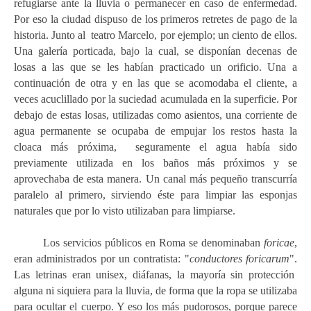
refugiarse ante la lluvia o permanecer en caso de enfermedad.
Por eso la ciudad dispuso de los primeros retretes de pago de la
historia. Junto al teatro Marcelo, por ejemplo; un ciento de ellos.
Una galería porticada, bajo la cual, se disponían decenas de
losas a las que se les habían practicado un orificio. Una a
continuación de otra y en las que se acomodaba el cliente, a
veces acuclillado por la
suciedad
acumulada en la superficie
. Por
debajo de estas losas, utilizadas como asientos,
una corriente de
agua permanente se ocupaba de empujar los restos hasta la
cloaca más próxima,
seguramente el agua había sido
previamente utilizada en los baños más próximos y se
aprovechaba de esta manera. Un canal más pequeño transcurría
paralelo al primero, sirviendo éste para limpiar las esponjas
naturales que por lo visto utilizaban para limpiarse.
Los servicios públicos en Roma se denominaban
foricae
,
eran administrados por un contratista: "
conductores foricarum
".
Las letrinas eran unisex, diáfanas, la mayoría sin protección
alguna ni siquiera para la lluvia, de forma que la ropa se utilizaba
para ocultar el cuerpo. Y eso los más pudorosos, porque parece