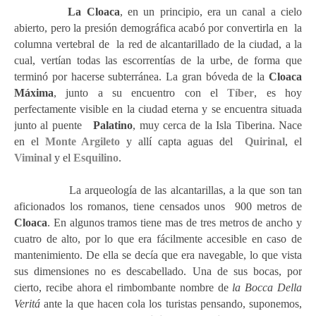
La Cloaca
, en un principio, era un canal a cielo
abierto, pero la presión demográfica acabó por convertirla en la
columna vertebral de la red de alcantarillado de la ciudad, a la
cual, vertían todas las escorrentías de la urbe, de forma que
terminó por hacerse subterránea. La gran bóveda de la
Cloaca
Máxima
, junto a su encuentro con el
Tíber
, es hoy
perfectamente visible en la ciudad eterna y se encuentra situada
junto al puente
Palatino
,
muy cerca de la Isla Tiberina. Nace
en el
Monte Argileto
y allí capta aguas del
Quirinal
, el
Viminal
y el
Esquilino
.
La arqueología de las alcantarillas, a la que son tan
aficionados los romanos, tiene censados unos 900 metros de
Cloaca
. En algunos tramos tiene mas de tres metros de ancho y
cuatro de alto, por lo que era fácilmente accesible en caso de
mantenimiento. De ella se decía que era navegable, lo que vista
sus dimensiones no es descabellado. Una de sus bocas, por
cierto, recibe ahora el rimbombante nombre de
la Bocca Della
Veritá
ante la que hacen cola los turistas pensando, suponemos,