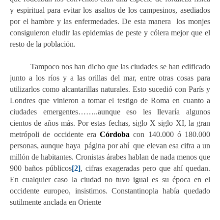
y espiritual para evitar los asaltos de los campesinos, asediados
por el hambre y las enfermedades. De esta manera los monjes
consiguieron eludir las epidemias de peste y cólera mejor que el
resto de la població
n.
Tampoco nos han dicho que las ciudades se han edificado
junto a los ríos y a las orillas del mar, entre otras cosas para
utilizarlos como alcantarillas naturales. Esto sucedió con París y
Londres que vinieron a tomar el testigo de Roma en cuanto a
ciudades emergentes……..aunque eso les llevaría algunos
cientos de años más. Por estas fechas, siglo X siglo XI, la gran
metrópoli de occidente era
Córdoba
con 140.000 ó 180.000
personas, aunque haya página por ahí que elevan esa cifra a un
millón de habitantes.
C
ronistas árabes hablan de nada menos que
900 baños públicos
[2]
, cifras exageradas pero que ahí quedan.
En cualquier caso la ciudad no tuvo igual es su época en el
occidente europeo, insistimos. Constantinopla había quedado
sutilmente anclada en Oriente