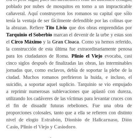
poblado por nubes de mosquitos en
torno a un
impracticable
cañaveral. Aquí construyeron los romanos su capital que sólo
tenía la ventaja de ser fácilmente defendible por las colinas que
la abrazan. Refiere
Tito Livio
que dos obras emprendidas por
Tarquinio el Soberbio
marcan el devenir de la urbe y estas son
el
Circo Máximo
y la
Gran Cloaca
. Como ya hemos referido,
l
a construcción de esta última fue extraordinariamente penosa
para los ciudadanos de Roma.
Plinio el Viejo
evocaba, casi
cinco siglos después
de finalizadas las obras,
las interminables
jornadas que, como esclavos, deb
ía de soportar la plebe de la
ciudad. Muchos romanos prefirieron la huida, e incluso, el
suicidio, a soportar aquel suplicio
. Tarquinio se vio empujado
a
reprimir numerosas sublevaciones que aplastó con dureza,
utilizando l
os cadáveres de
las víctimas para levantar cruces
con
el fin de disuadir
futuras rebelio
nes. Fue una obra de
proporciones colosales, tanto que a ella se refieren con distinto
nivel de elogio
Estrabón
,
Dionisio de Halicarnaso
,
Dión
Casio
,
Plinio el Viejo
y
Casiodoro
.