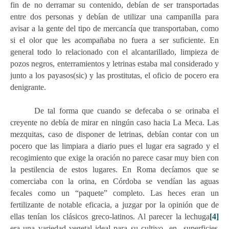
fin de no derramar su contenido, debían de ser transportadas
entre dos personas y debían de utilizar una campanilla para
avisar a la gente del tipo de mercancía que transportaban, como
si el olor que les acompañaba no fuera a ser suficiente. En
general todo lo relacionado con el alcantarillado, limpieza de
pozos negros, enterramientos y letrinas estaba mal considerado y
junto a los payasos(sic) y las prostitutas, el oficio de pocero era
denigrante.
De tal forma que cuando se defecaba o se orinaba el
creyente no debía de mirar en ningún caso hacia La Meca. Las
mezquitas, caso de disponer de letrinas, debían contar con un
pocero que las limpiara a diario pues el lugar era sagrado y el
recogimiento que exige la oración no parece casar muy bien con
la pestilencia de estos lugares. En Roma decíamos que se
comerciaba con la orina, en Córdoba se vendían las aguas
fecales como un “paquete” completo. Las heces eran un
fertilizante de notable eficacia, a juzgar por la opinión que de
ellas tenían los clásicos greco-latinos. Al parecer la lechuga
[4]
era una variedad vegetal ideal para su cultivo en superficies