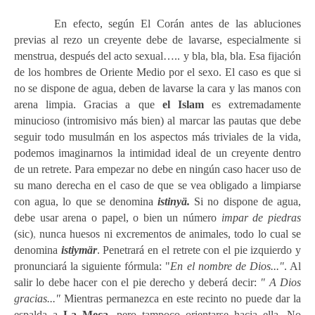
En efecto, según El Corán antes de las abluciones
previas al rezo un creyente debe de lavarse, especialmente si
menstrua, después del acto sexual….. y bla, bla, bla. Esa fijación
de los hombres de Oriente Medio por el sexo. El caso es que si
no se dispone de agua, deben de lavarse la cara y las manos con
arena limpia. Gracias a que
el Islam
es extremadam
ente
minucioso (intromisivo más bien) al marcar las pautas que debe
seguir todo musulmán en los aspectos más triviales de la vida,
podemos imaginarnos la intimidad ideal de un creyente dentro
de un retrete. Para empezar no debe en ningún caso hacer uso de
su mano derecha
en el caso de que se vea obligado a limpiarse
con agua, lo que se denomina
istin
yä.
Si no
dispone de agua,
debe usar arena o pape
l, o bien un
número
impar de piedras
(si
c)
,
nunca huesos ni excrementos de animales, todo lo cual se
denomina
istiymär
. Penetrará en el retrete con el pie izquierdo y
pronunciará la siguiente fórmula: "
En el nombre de Dios..."
. Al
salir lo debe hacer con el pie derecho y deberá decir:
" A Dios
gracias..."
Mientras permanezca en este recinto no puede dar la
espalda a
La Meca
, pero tampoco orientarse hacia ella. No