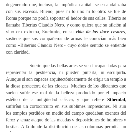
degenerado que, incluso, la impúdica capital se escandalizaba
con sus excesos. Bueno, pues ni lo uno ni lo otro: se fue de
Roma porque no podía soportar el hedor de sus calles. Tiberio se
llamaba Tiberius Claudio Nero, y como quiera que su afición al
vino era extrema,
Suetonio
, en su
vida de los doce cesares
,
sostiene que sus compañeros de armas le conocían más bien
como «Biberius Claudio Nero» cuyo doble sentido se entiende
con claridad.
Suerte que las bellas artes se ven incapacitadas para
representar la pestilencia, ni pueden pintarla, ni esculpirla.
Aunque sí son capaces arquitectónicamente de erigir un templo a
la diosa protectora de las cloacas. Muchos de los diletantes que
suelen sufrir ese mal de la belleza producido por el impacto
estético de la antigüedad clásica, y que refiere
Sthendal
,
sufrirían un cortocircuito en sus sublimes impresiones. Ni aun
los templos perdidos en medio del campo quedaban exentos del
feroz y tenaz ataque de las meadas y deposiciones de hombres y
bestias. Allá donde la distribución de las columnas permitía un