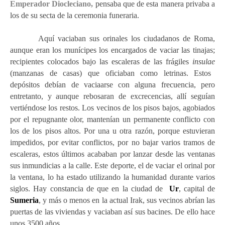
Emperador Diocleciano,
pensaba que de esta manera privaba a
los de su secta de la ceremonia funeraria.
Aquí vaciaban sus orinales los ciudadanos de Roma,
aunque eran los munícipes los encargados de vaciar las tinajas;
recipientes colocados bajo las escaleras de las frágiles
insulae
(manzanas de casas) que oficiaban como letrinas. Estos
depósitos debían de vaciaarse con alguna frecuencia, pero
entretanto, y aunque rebosaran de excrecencias, allí seguían
vertiéndose los restos. Los vecinos de los pisos bajos, agobiados
por el repugnante olor, mantenían un permanente conflicto con
los de los pisos altos. Por una u otra razón, porque estuvieran
impedidos, por evitar conflictos, por no bajar varios tramos de
escaleras, estos últimos acababan por lanzar desde las ventanas
sus inmundicias a la calle. Este deporte, el de vaciar el orinal por
la ventana, lo ha estado utilizando la humanidad durante varios
siglos. Hay constancia de que en la ciudad de
Ur
, capital de
Sumeria
, y más o menos en la actual Irak, sus vecinos abrían las
puertas de las viviendas y vaciaban así sus bacines. De ello hace
unos 3500 años.