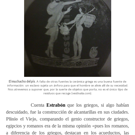
El muchacho del pis
. A falta de otras fuentes la cerámica griega es una buena fuente de
información: un esclavo sujeta un ánfora para que el hombre se alivie allí de su necesidad.
Nos atrevemos a suponer que, por la suerte de objetos que porta, no es el único tipo de
residuos que recoge (vestivalia.com).
Cuenta
Estrabón
que los griegos, si algo habían
descuidado, fue la construcción de alcantarillas en sus ciudades.
Plinio el Viejo
, comparando el genio constructor de griegos,
egipcios y romanos era de la misma opinión «pues los romanos,
a diferencia de los griegos, destacan en los acueductos, las