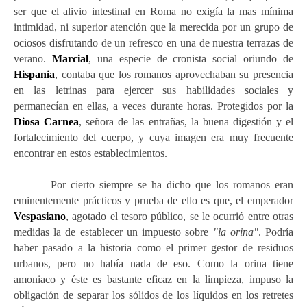
ser que el alivio intestinal en Roma no exigía la mas mínima
intimidad, ni superior atención que la merecida por un grupo de
ociosos disfrutando de un refresco en una de nuestra terrazas de
verano.
Marcial
, una especie de cronista social oriundo de
Hispania
, contaba que los romanos aprovechaban su presencia
en las letrinas para ejercer sus habilidades sociales y
permanecían en ellas, a veces durante horas. Protegidos por la
Diosa C
arnea
, señora de las entrañas, la buena digestión y el
fortalecimiento del cuerpo, y c
uya imagen era muy frec
uente
encontrar en estos establecimientos.
Por cierto siempre se ha dicho que los romanos eran
eminentemente prácticos y prueba de ello es que, el emperador
Vespasiano
, agotado el tesoro público, se le ocurrió entre otras
medidas la de establecer un impuesto sobre
"la orina"
. Podría
haber pasado a la historia como el primer gestor de residuos
urbanos, pero no había nada de eso. Como la orina tiene
amoniaco y éste es bastante eficaz en la limpieza, impuso la
obligación de separar los sólidos de los líquidos en los retretes