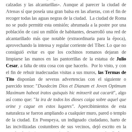
calzadas y las alcantarillas». Aunque al parecer la ciudad de
Atenas
sí que poseía una gran balsa en las afueras, con el fin de
recoger todas las aguas negras de la ciudad. La ciudad de Roma
no se pudo permitir esta omisión; abrumada a la postre por una
población de casi un millón de habitantes, desarrolló una red de
alcantarillado más que notable (extraordinaria para la época),
aprovechando la intensa y regular corriente del Tíber. Lo que no
consiguió evitar es que los cochinos romanos dejaran de
limpiarse las manos en las pantorrillas de la estatua de
Julio
Cesar
, a falta de otra cosa con que hacerlo. Por lo visto, y con
el fin de rehuir inadecuadas visitas a sus muros,
las Termas de
Tito
disponían de severas advertencias con el siguiente o
parecido tenor: "
Duodecim Dios et Dianam et Joven Optimum
Maximum habeat iratos quisquis hic minxerit aut cacarit
", algo
así como que: "
la ira de todos los dioses caiga sobre aquel que
orine y cague en estos lugares"
. Apercibimientos de esta
naturaleza se fueron ampliando a cualquier muro, pared o templo
de la ciudad. En
Pompeya
, un indignado ciudadano, harto de
las incivilizadas costumbres de sus vecinos, dejó escrito en la