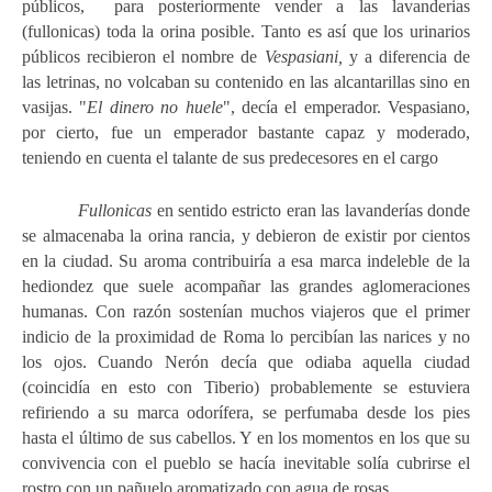
públicos, para posteriormente vender a las lavanderias
(fullonicas) toda la orina posible. Tanto es así
que
los urinarios
públicos recibieron el nombre de
Vespasiani,
y a diferencia de
las letrinas, no volcaban su contenido en las alcantarillas sino en
vasijas. "
El dinero no huele
", decía el emperador. Vespasiano,
por cierto, fue un emperador bastante capaz y moderado,
teniendo en cuenta el talante de sus predecesores en el cargo
Fullonicas
en sentido estricto eran las lavanderías donde
se almacenaba la orina rancia, y debieron de existir por cientos
en la ciudad. Su aroma contribuiría a esa marca indeleble de la
hediondez que suele acompañar las grandes aglomeraciones
humanas. Con razón sostenían muchos viajeros que el primer
indicio de la proximidad de Roma lo percibían las narices y no
los ojos. Cuando Nerón decía que odiaba aquella ciudad
(coincidía en esto con Tiberio) probablemente se estuviera
refiriendo a su marca
odorífera, se perfumaba desde los pies
hasta el último de sus cabellos. Y en los momentos en los que su
convivencia con el pueblo se hacía inevitable solía cubrirse el
rostro con un pañuelo aromatizado con agua de rosas.