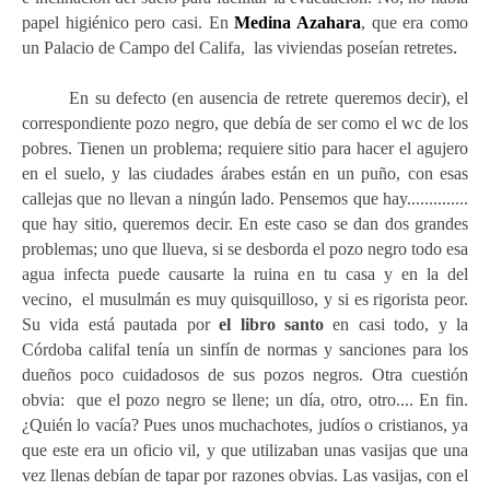
papel higiénico pero casi. En
Medina Azahara
, que era como
un Palacio de Campo del Califa, las viviendas poseían retretes
.
En su defecto (en ausencia de retrete queremos decir), el
correspondiente pozo negro, que debía de ser como el wc de los
pobres. Tienen un problema; requiere sitio para hacer el agujero
en el suelo, y las ciudades árabes están en un puño, con esas
callejas que no llevan a ningún lado. Pensemos que hay..............
que hay sitio, qu
eremos decir
. En este caso se dan dos grandes
problemas; uno que llueva, si se desborda el pozo negro todo esa
agua infecta puede causarte la ruina en tu casa y en la del
vecino, el musulmán es muy quisquilloso, y si es rigorista peor.
Su vida está pautada por
el libro santo
en casi todo, y la
Córdoba califal tenía un sinfín de normas y sanciones para los
dueños poco cuidadosos de sus pozos negros. Otra cuestión
obvia: que el pozo negro se llene; un día, otro, otro.... En fin.
¿Quién lo vacía? Pues unos muchachotes, judíos o cristianos
, ya
que este
era un oficio vil, y que utilizaban unas vasijas que una
vez llenas debían de tapar por razones obvias. Las vasijas, con el