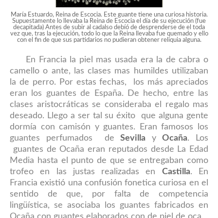
María Estuardo, Reina de Escocia. Este guante tiene una curiosa historia.
Supuestamente lo llevaba la Reina de Escocia el día de su ejecución (fue
decapitada) Antes de subir al cadalso debíó de desprenderse de el toda
vez que, tras la ejecución, todo lo que la Reina llevaba fue quemado y ello
con el fin de que sus partidarios no pudieran obtener reliquia alguna.
En Francia la piel mas usada era la de cabra o
camello o ante, las clases mas humildes utilizaban
la de perro. Por estas fechas, los más apreciados
eran los guantes de España. De hecho, entre las
clases aristocráticas se consideraba el regalo mas
deseado. Llego a ser tal su éxito que alguna gente
dormía con camisón y guantes. Eran famosos los
guantes perfumados de
Sevilla
y
Ocaña
. Los
guantes de Ocaña eran reputados desde La Edad
Media hasta el punto de que se entregaban como
trofeo en las justas realizadas en
Castilla
. En
Francia existió una confusión fonetica curiosa en el
sentido de que, por falta de competencia
lingüística, se asociaba los guantes fabricados en
Ocaña con guantes elaborados con de piel de oca.