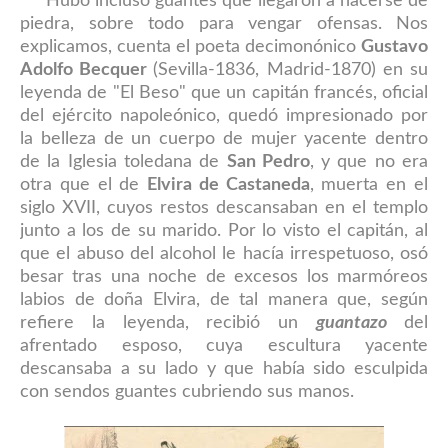
Hubo incluso guantes que llegaron a hacerse de
piedra, sobre todo para vengar ofensas. Nos
explicamos, cuenta el poeta decimonónico
Gustavo
Adolfo Becquer
(Sevilla-1836, Madrid-1870) en su
leyenda de "El Beso" que un capitán francés, oficial
del ejército napoleónico, quedó impresionado por
la belleza de un cuerpo de mujer yacente dentro
de la Iglesia toledana de
San Pedro
, y que no era
otra que el de
Elvira de Castaneda
, muerta en el
siglo XVII, cuyos restos descansaban en el templo
junto a los de su marido. Por lo visto el capitán, al
que el abuso del alcohol le hacía irrespetuoso, osó
besar tras una noche de excesos los marmóreos
labios de doña Elvira, de tal manera que, según
refiere la leyenda, recibió un
guantazo
del
afrentado esposo, cuya escultura yacente
descansaba a su lado y que había sido esculpida
con sendos guantes cubriendo sus manos.