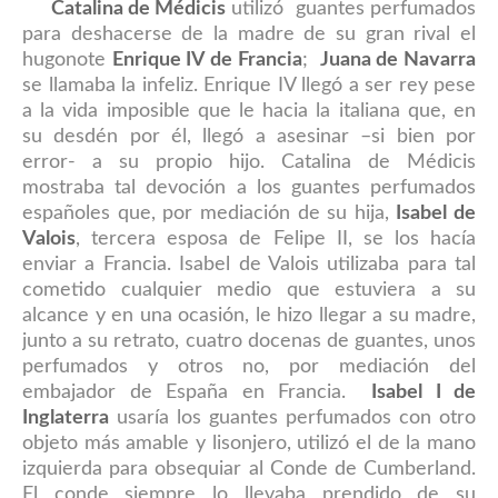
Catalina de Médicis
utilizó guantes perfumados
para deshacerse de la madre de su gran rival el
hugonote
Enrique IV de Francia
;
Juana de Navarra
se llamaba la infeliz. Enrique IV llegó a ser rey pese
a la vida imposible que le hacia la italiana que, en
su desdén por él, llegó a asesinar –si bien por
error- a su propio hijo. C
atalina de Médicis
mostraba tal devoción a los guantes perfumados
españoles que, por mediación de su hija,
Isabel de
Valois
, tercera esposa de Felipe II, se los hacía
enviar a Francia. Isabel de Valois utilizaba para tal
cometido cualquier medio que estuviera a su
alcance y en una ocasión
, le hizo llegar a su madre,
junto a su retrato, cuatro docenas de guantes
,
unos
perfumados y otros no, por mediación del
embajador de España en Francia.
Isabel I de
Inglaterra
usaría los guantes perfumados con otro
objeto más amable y lisonjero, utilizó el de la mano
izquierda para obsequiar al Conde de Cumberland.
El conde siempre lo llevaba prendido de su