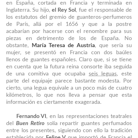
en España, cortada en Francia y terminada en
Inglaterra. Su hijo,
el Rey Sol
, fue el responsable de
los estatutos del gremio de guanteros-perfumeros
de París, allá por el 1656 y que a la postre
acabarían por hacerse con el renombre para sus
piezas en detrimento de los de España. No
obstante,
M
aría Teresa de Austria
, que sería su
mujer, se presentó en Francia con dos baúles
llenos de guantes españoles. Claro que, si se tiene
en cuenta que la futura reina consorte iba seguida
de una comitiva
que ocupaba
seis leguas
, est
e
parte del equipaje parece bastante modesta. Por
cierto, una legua equivale a un poco más de cuatro
kilómetr
os, lo que nos lleva a pensar que esta
información es ciertamente exagerada.
Fernando VI
, en las representaciones teatrales
del
Buen Retiro
solía repartir guantes perfumados
entre los presentes, siguiendo con ello la tradición
establecida por
Felipe V
que importó de Francia el