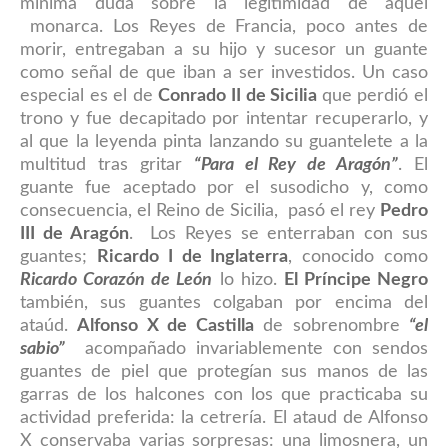
mínima duda sobre la legitimidad de aquel
monarca. Los Reyes de Francia, poco antes de
morir, entregaban a su hijo y sucesor un guante
como señal de que iban a ser investidos. Un caso
especial es el de
Conrado II de Sicilia
que perdió el
trono y fue decapitado por intentar recuperarlo, y
al que la leyenda pinta lanzando su guantelete a la
multitud tras gritar
“Para el Rey de Aragón”
. El
guante fue aceptado por el susodicho y, como
consecuencia, el Reino de Sicilia, pasó el rey
Pedro
III de Aragón
. Los Reyes se enterraban con sus
guantes;
Ricardo I de Inglaterra
, conocido como
Ricardo Corazón de León
lo hizo.
El Príncipe Negro
también, sus guantes colgaban por encima del
ataúd.
Alfonso X de Castilla
de sobrenombre
“el
sabio”
acompañado invariablemente con sendos
guantes de piel que protegían sus manos de las
garras de los halcones con los que practicaba su
actividad preferida: la cetrería. El ataud de Alfonso
X conservaba varias sorpresas: una limosnera, un