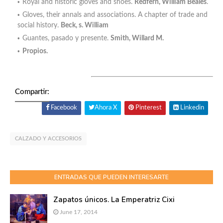
Royal and historic gloves and shoes.
Redfern, William Beales
.
Gloves, their annals and associations. A chapter of trade and
social history.
Beck, s. William
Guantes, pasado y presente.
Smith, Willard M.
Propios.
Compartir:
Facebook
Ahora X
Pinterest
Linkedin
CALZADO Y ACCESORIOS
ENTRADAS QUE PUEDEN INTERESARTE
Zapatos únicos. La Emperatriz Cixi
June 17, 2014