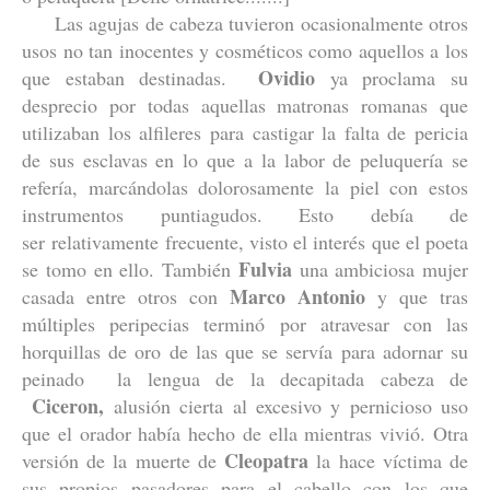
Las agujas de cabeza tuvieron ocasionalmente otros
usos no tan inocentes y cosméticos como aquellos a los
Ovidio
que estaban destinadas.
ya proclama su
desprecio por todas aquellas matronas romanas que
utilizaban los alfileres para castigar la falta de pericia
de sus esclavas en lo que a la labor de peluquería se
refería, marcándolas dolorosamente la piel con estos
instrumentos puntiagudos. Esto debía de
ser relativamente frecuente, visto el interés que el poeta
Fulvia
se tomo en ello. También
una ambiciosa mujer
Marco Antonio
casada entre otros con
y que tras
múltiples peripecias terminó por atravesar con las
horquillas de oro de las que se servía para adornar su
peinado la lengua de la decapitada cabeza de
Ciceron,
alusión cierta al excesivo y pernicioso uso
que el orador había hecho de ella mientras vivió. Otra
Cleopatra
versión de la muerte de
la hace víctima de
sus propios pasadores para el cabello con los que