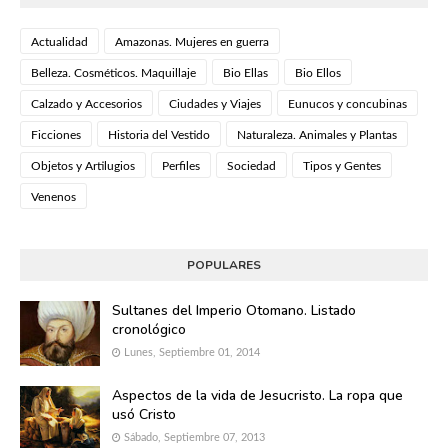
Actualidad
Amazonas. Mujeres en guerra
Belleza. Cosméticos. Maquillaje
Bio Ellas
Bio Ellos
Calzado y Accesorios
Ciudades y Viajes
Eunucos y concubinas
Ficciones
Historia del Vestido
Naturaleza. Animales y Plantas
Objetos y Artilugios
Perfiles
Sociedad
Tipos y Gentes
Venenos
POPULARES
Sultanes del Imperio Otomano. Listado
cronológico
Lunes, Septiembre 01, 2014
Aspectos de la vida de Jesucristo. La ropa que
usó Cristo
Sábado, Septiembre 07, 2013