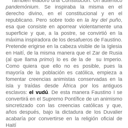
También elaboró una Constitución. Un autentico
pandemónium
. Se
inspiraba la misma
en el
derecho divino, en el constitucional y en el
republicano
. Pero
sobre todo
en
la ley del puño
,
esa que consiste en aporrear violentamente una
superficie y que, a la postre, se convirtió en la
máxima inspiradora de los desafueros de Faustino.
Pretende erigirse en la cabeza visible de la Iglesia
en Haití, de la misma manera que el Zar de Rusia
(al que llama
primo
) lo es de la de su Imperio.
Como quiera que ello no es posible, pues la
mayoría de la población es católica, empieza a
fomentar c
reencias animistas conservadas en la
isla y traídas desde
Á
frica por los antiguos
esclavos:
el vudú
. De esta manera Faustino I se
convertirá en el Supremo Pontí
fice de un animismo
sincretizado con las creencias católicas y que,
años después, bajo la d
ictadura de los Duvalier
acabaría por convertirse en la religión oficial de
Haití