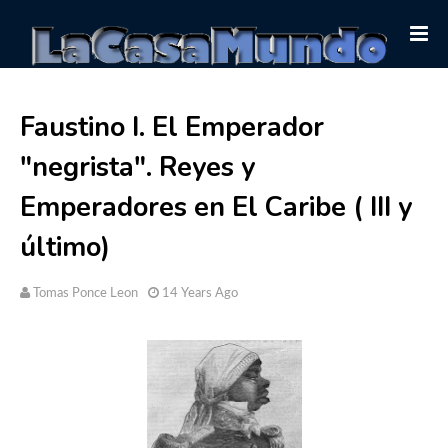
Faustino I. El Emperador
"negrista". Reyes y
Emperadores en El Caribe ( III y
último)
Tomas Ponce Leon
14 Years Ago