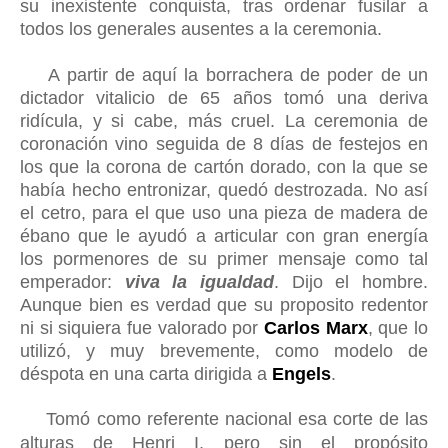
su inexistente con
quista
, tras ordenar fus
ilar a
todos los
generales ausentes a la ceremonia.
A partir de aquí la borrachera de poder de un
dictador vitalicio de 65 años tomó una deriva
ridícula, y si cabe, más cruel. La ceremonia de
coronación vino seguida de 8 días de festejos en
los que la corona de cartón dorado, con la que se
había hecho entronizar, quedó destrozada. No así
el cetro, para el que uso una pieza de madera de
ébano que le ayudó a articular con gran energía
los pormenores de su primer mensaje como tal
emperador:
viva la igualdad
. Dijo el hombre.
Aunque bien es verdad que su proposito redentor
ni si siquiera fue valorado por
Carlos Marx
, que lo
utilizó, y muy brevemente, como modelo de
déspota en una carta dirigida a
Engels
.
Tomó como referente nacional esa corte de las
alturas de Henri I, pero sin el propósito