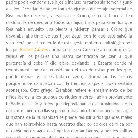
padre podía vender a sus hijos e incluso matarlos sin temor alguno
a la ley. Deberían de haber tomado ejemplo del coraje maternal de
Rea
, madre de Zeus, y esposa de
Crono
, el cual, tenía la fea
costumbre de devorar a todos sus hijos. Unos pañales en los que
Rea había envuelto una piedra le hicieron pensar a Crono que
devoraba al último de sus hijos: Zeus, con lo que este salvó la
vida. Será por el recuerdo de esta gesta materno- mitológica por
lo que
Robert Graves
afirmaba que en Grecia era común que se
tejiera en los pañales una marca identificaba del clan al que
pertenecía el bebe. Y ello, claro, obviando a Esparta donde ni
remotamente habrían considerado el uso de estas prendas que,
por lo demás, y no les faltaba razón, deformaban las piernas
porque no se cambiaban con la frecuencia que el buen sentido
aconsejaba. Otro griego, Estrabón refiere el enfajamiento de los
niños iberos, a los que sus corajudas madres habían previamente
bañado en el río y a los que depositaban en la proximidad de la
corriente mientras ellas seguían trabajando. Por eso pensamos que
la historia de la humanidad se puede reducir a dos grandes males
que han sobrevivido hasta nuestros días; los dolores de tripa por
el consumo de agua o alimentos contaminados, y por los culitos