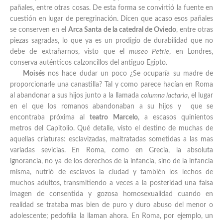
pañales, entre otras cosas. De esta forma se convirtió la fuente en
cuestión en lugar de peregrinación. Dicen que acaso esos pañales
se conserven en el
Arca Santa de la catedral de Oviedo
, entre otras
piezas sagradas, lo que ya es un prodigio de durabilidad que no
debe de extrañarnos, visto que el
museo Petrie
, en Londres,
conserva auténticos calzoncillos del antiguo Egipto.
Moisés
nos hace dudar un poco ¿Se ocuparía su madre de
proporcionarle una canastilla? Tal y como parece hacían en Roma
al abandonar a sus hijos junto a la llamada
columna lactaria
, el lugar
en el que los romanos abandonaban a su hijos y que se
encontraba próxima al
teatro Marcelo
, a escasos quinientos
metros del Capitolio. Qué detalle, visto el destino de muchas de
aquellas criaturas: esclavizadas, maltratadas sometidas a las mas
variadas sevicias. En Roma, como en Grecia, la absoluta
ignorancia, no ya de los derechos de la infancia, sino de la infancia
misma, nutrió de esclavos la ciudad y también los lechos de
muchos adultos, transmitiendo a veces a la posteridad una falsa
imagen de consentida y gozosa homosexualidad cuando en
realidad se trataba mas bien de puro y duro abuso del menor o
adolescente; pedofilia la llaman ahora. En Roma, por ejemplo, un